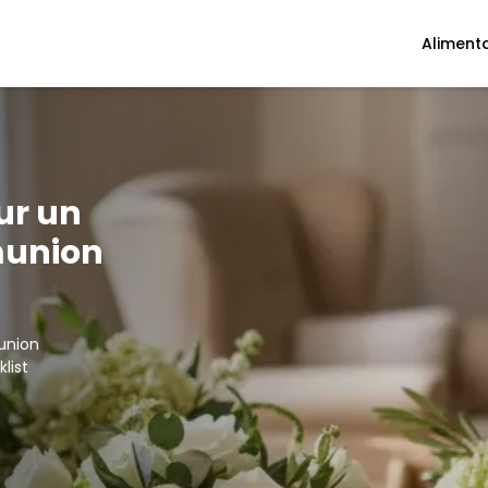
Aliment
ur un
union
union
list