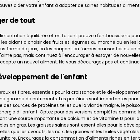
ouvez aider votre enfant à adopter de saines habitudes alimentai
er de tout
ntation équilibrée et en faisant preuve d'enthousiasme pour l
n les aidant à choisir des fruits et légumes au marché ou en les l
us forme de jeux, en les coupant en formes amusantes ou en cré
'aime pas, mais continuez à l'encourager à essayer de nouvelles
t accepte un nouvel aliment. Ne vous découragez pas et continuez
 développement de l'enfant
éraux et fibres, essentiels pour la croissance et le développeme
ne gamme de nutriments. Les protéines sont importantes pour 
 sources de protéines telles que la viande maigre, le poisson, 
l'énergie à l'enfant. Optez pour des versions complètes comme le p
ers sont une source importante de calcium et de vitamine D pour l
les en gras. Les graisses saines sont essentielles pour le déve
elles que les avocats, les noix, les graines et les huiles végétale
taire. Encouragez la consommation d'aliments riches en fer tel