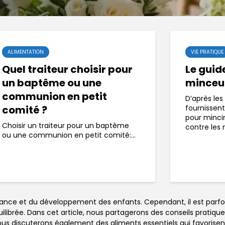
ALIMENTATION
VIE PRATIQUE
Quel traiteur choisir pour
Le guid
un baptême ou une
minceur
communion en petit
D’après les 
comité ?
fournissent
pour mincir
Choisir un traiteur pour un baptême
contre les 
ou une communion en petit comité:...
sance et du développement des enfants. Cependant, il est parfois 
ibrée. Dans cet article, nous partagerons des conseils pratique
us discuterons également des aliments essentiels qui favorisen